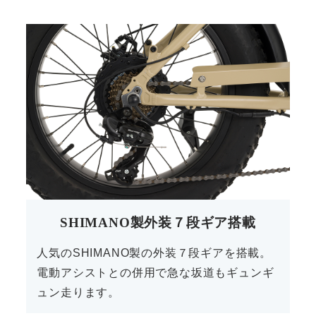
SHIMANO製外装７段ギア搭載
人気のSHIMANO製の外装７段ギアを搭載。
電動アシストとの併用で急な坂道もギュンギ
ュン走ります。